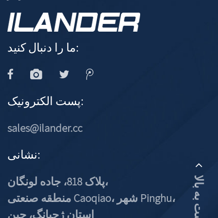
ما را دنبال کنید:
پست الکترونیک:
sales@ilander.cc
نشانی:
پلاک 818، جاده لونگان،
بازگشت به بالا
منطقه صنعتی Caoqiao، شهر Pinghu،
استان ژجیانگ، چین